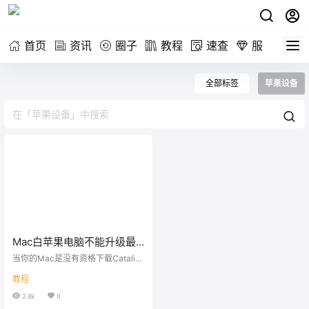
首页
资讯
圈子
教程
速查
服务
全部标签
苹果设备
Mac白苹果电脑不能升级最
新系统的解决方法
当你的Mac是没有资格下载Catalin
a 请按照此说明操作，以使Catalina
教程
可以直接从Apple上的旧版Intel Ma
c上下载。如果您无法通过Mac App
2.8k
0
Store下载，也可以在较新的Mac上