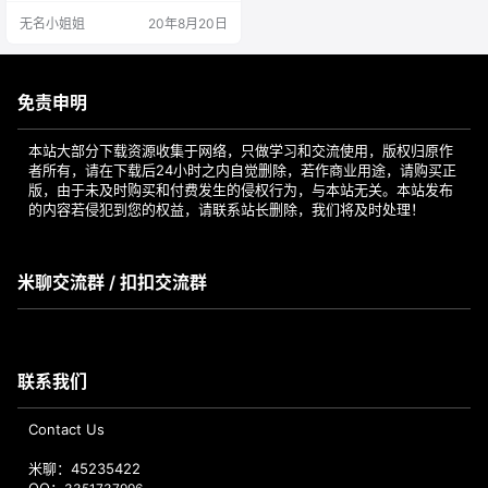
使用。另请注意，可以使用此方法
无名小姐姐
20年8月20日
下载Mojave和High Sierra。下载C
atalina之后，您需要构建安装程序
应用程序，然后将其移至“应用程序”
文件夹。在此过程中稍后需要使用U
nibeast…
免责申明
本站大部分下载资源收集于网络，只做学习和交流使用，版权归原作
者所有，请在下载后24小时之内自觉删除，若作商业用途，请购买正
版，由于未及时购买和付费发生的侵权行为，与本站无关。本站发布
的内容若侵犯到您的权益，请联系站长删除，我们将及时处理！
米聊交流群 / 扣扣交流群
联系我们
Contact Us
米聊：45235422