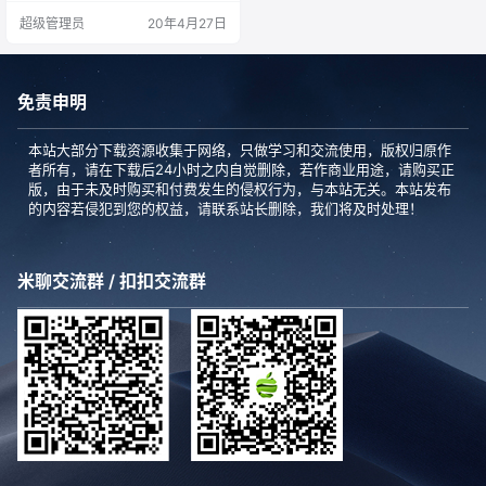
包括地形，有时还包括建筑物的3D
超级管理员
20年4月27日
重建。您可以查找路线和商家，就
像在谷歌地图中查找区域或直接在G
oogle地球上绘制地图一样。 Googl
e地球包含一个非常广泛且不断增加
的图层库，您可以将其添加到地图
免责申明
中以丰富您的体验。您可以找到各
种信息，从历…
本站大部分下载资源收集于网络，只做学习和交流使用，版权归原作
者所有，请在下载后24小时之内自觉删除，若作商业用途，请购买正
版，由于未及时购买和付费发生的侵权行为，与本站无关。本站发布
的内容若侵犯到您的权益，请联系站长删除，我们将及时处理！
米聊交流群 / 扣扣交流群