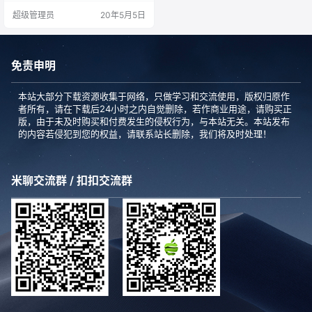
10初或以后的机型） Mac Pro（20
超级管理员
20年5月5日
10初或以后的机型） 软件特色 在
照片 app 中轻松整理、编辑和查看
你的照片。 • 可利用新的循环和来
回播放功能，将 Live P…
免责申明
本站大部分下载资源收集于网络，只做学习和交流使用，版权归原作
者所有，请在下载后24小时之内自觉删除，若作商业用途，请购买正
版，由于未及时购买和付费发生的侵权行为，与本站无关。本站发布
的内容若侵犯到您的权益，请联系站长删除，我们将及时处理！
米聊交流群 / 扣扣交流群