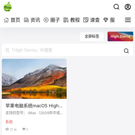
首页
资讯
圈子
教程
速查
服务
全部标签
High Sierra
苹果电脑系统macOS High
Sierra 10.13.6官方原版镜像
支持的型号： iMac（2009年中或
文件下载
更高版本） MacBook Air（2010年
系统
或更高版本） MacBook（2009年
或更高版本） Mac mini（2010年初
27.4k
0
或以后的机型） MacBook Pro（20