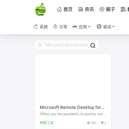
首页
资讯
圈子
系统
引导
应用
驱动
Microsoft Remote Desktop for
Mac（Version 10.3.9 (1767)）
Offers you the possibility to quickly conn
ect to a Windows-based computer in ord
网络工具
983
0
er to work with its programs and files, acc
ess data and more What's new in Microso