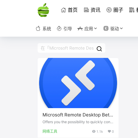
首页
资讯
圈子
系统
引导
应用
驱动
Microsoft Remote Desktop Beta
for Mac（Version 10.4.0 (1779)）
Offers you the possibility to quickly conn
ect to a Windows-based computer in ord
网络工具
1.1k
0
er to work with its programs and files, acc
ess data and more What's new in Microso