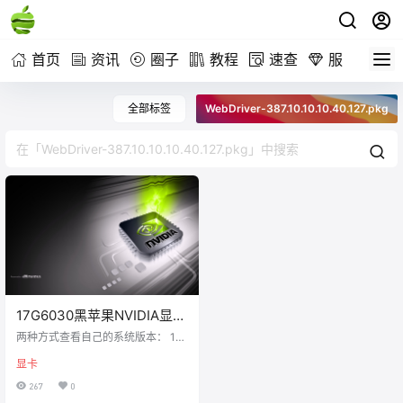
首页
资讯
圈子
教程
速查
服务
全部标签
WebDriver-387.10.10.10.40.127.pkg
17G6030黑苹果NVIDIA显卡
驱动WebDriver-
两种方式查看自己的系统版本： 1、
387.10.10.10.40.127.pkg下
单击左上角苹果图标 -> 关于本机 -
显卡
> 概览 -> （版本）文字上左键点击
载
一下即可显示； 2、单击左上角苹果
267
0
图标 -> 关于本机 -> 选择系统报告