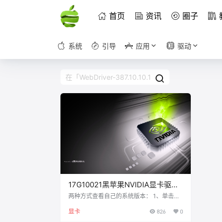
首页
资讯
圈子
系统
引导
应用
驱动
17G10021黑苹果NVIDIA显卡驱动
WebDriver-
两种方式查看自己的系统版本： 1、单击左
上角苹果图标 -> 关于本机 -> 概览 -> （版
387.10.10.10.40.133.pkg下载
显卡
826
0
本）文字上左键点击一下即可显示； 2、单
击左上角苹果图标 -> 关于本机 -> 选择系