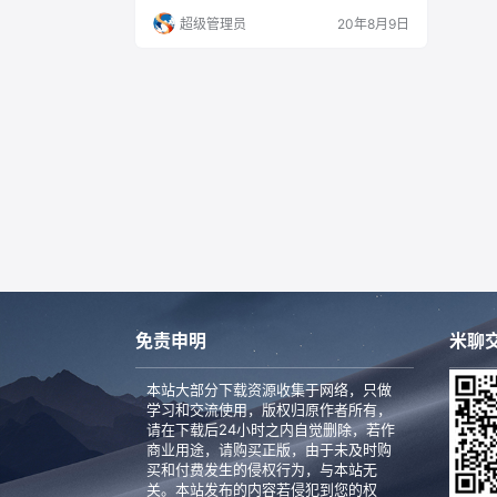
统报告 -> 选择软件 -> 右侧即显示本机安
超级管理员
20年8月9日
装的系统版本。 该文件适用于苹果操作系统
macOS High Sierra，下载前请注意该文件
是否与之系统版本对应，若不对应则无法进
行…
免责申明
米聊交
本站大部分下载资源收集于网络，只做
学习和交流使用，版权归原作者所有，
请在下载后24小时之内自觉删除，若作
商业用途，请购买正版，由于未及时购
买和付费发生的侵权行为，与本站无
关。本站发布的内容若侵犯到您的权