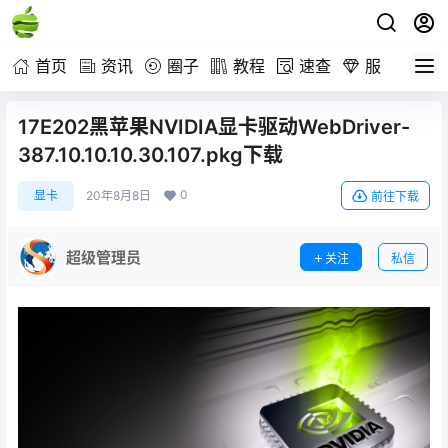
首页
资讯
圈子
教程
速查
服务
17E202黑苹果NVIDIA显卡驱动WebDriver-
387.10.10.10.30.107.pkg下载
0
显卡
20年8月8日
前往下载
超级管理员
关注
私信