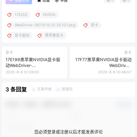
0
0
海报分享
收藏
举报
17E202
NVIDIA
WebDriver-387.10.10.10.30.107.pkg
显卡
显卡驱动
黑苹果显卡
显卡
显卡
17E199黑苹果NVIDIA显卡驱
17F77黑苹果NVIDIA显卡驱动
动WebDriver-
WebDriver-
387.10.10.10.30.106.pkg下载
387.10.10.10.35.106.pkg下载
2020-8-8 10:39:00
2020-8-8 10:48:07
3 条回复
文章作者
管理员
A
M
欢迎您，新朋友，感谢参与互动！
确认修改
您必须登录或注册以后才能发表评论