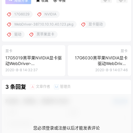
0
0
海报分享
收藏
举报
17G6029
NVIDIA
WebDriver-387.10.10.10.40.123.pkg
显卡驱动
驱动
黑苹果显卡
显卡
显卡
17G5019黑苹果NVIDIA显卡驱
17G6030黑苹果NVIDIA显卡
动WebDriver-
驱动WebDriver-
387.10.10.10.40.122.pkg下载
387.10.10.10.40.127.pkg下载
2020-8-8 14:32:37
2020-8-9 14:07:46
3 条回复
文章作者
管理员
A
M
欢迎您，新朋友，感谢参与互动！
确认修改
您必须登录或注册以后才能发表评论