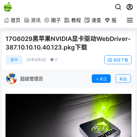
首页
资讯
圈子
教程
速查
服务
17G6029黑苹果NVIDIA显卡驱动WebDriver-
387.10.10.10.40.123.pkg下载
0
显卡
20年8月9日
前往下载
超级管理员
关注
私信