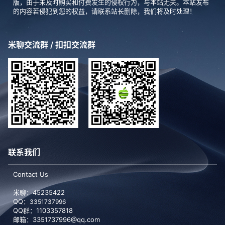
版，由于未及时购买和付费发生的侵权行为，与本站无关。本站发布
的内容若侵犯到您的权益，请联系站长删除，我们将及时处理！
许愿贴墙
2020-08-31
技嘉 B250-D3A 台式电脑 鲁大师配置详情
14:58:51
米聊交流群 / 扣扣交流群
联系我们
Contact Us
米聊：45235422
QQ：
3351737996
QQ群：1103357818
邮箱：3351737996@qq.com