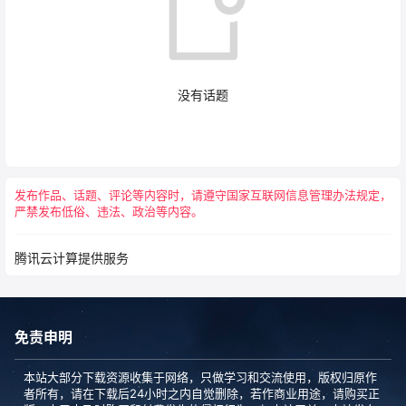
没有话题
闲谈广场
发布作品、话题、评论等内容时，请遵守国家互联网信息管理办法规定，
2023-06-15
制作macOS Monterey 启动U盘命令
严禁发布低俗、违法、政治等内容。
19:42:24
闲谈广场
腾讯云计算提供服务
苹果一体机只装了一个win10 苹果系统删掉
2021-06-14
了，现在想装 ……
16:45:00
免责申明
许愿贴墙
技嘉 B250-D3A黑苹果macOS High
本站大部分下载资源收集于网络，只做学习和交流使用，版权归原作
2020-08-31
Sierra EFI引导文件下载
者所有，请在下载后24小时之内自觉删除，若作商业用途，请购买正
15:15:55