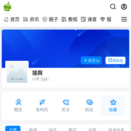
首页
资讯
圈子
教程
速查
服务
关注Ta
发私信
接舆
小学
Lv1
概览
发布的
关注
粉丝
收藏
文章
商铺
快讯
圈子
问答
供求信息