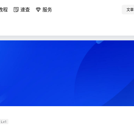
教程
速查
服务
文章
Lv1