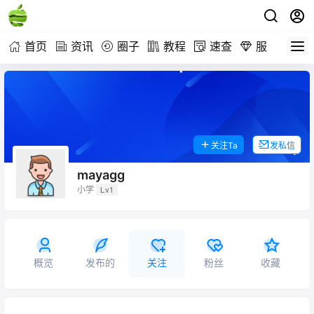
首页
资讯
圈子
教程
速查
服务
关注Ta
发私信
mayagg
小学
Lv1
概览
发布的
关注
粉丝
收藏